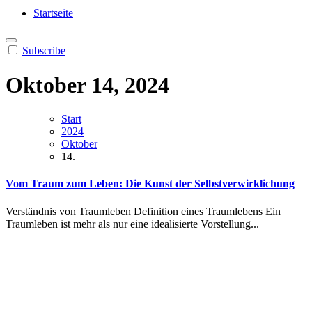
Heilung aus Dir selbst
Finde die Wahrheiten Dir
Startseite
Subscribe
Oktober 14, 2024
Start
2024
Oktober
14.
Vom Traum zum Leben: Die Kunst der Selbstverwirklichung
Verständnis von Traumleben Definition eines Traumlebens Ein
Traumleben ist mehr als nur eine idealisierte Vorstellung...