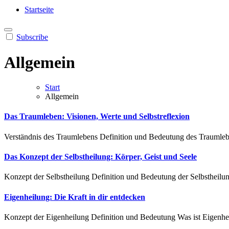
Heilung aus Dir selbst
Finde die Wahrheiten Dir
Startseite
Subscribe
Allgemein
Start
Allgemein
Das Traumleben: Visionen, Werte und Selbstreflexion
Verständnis d‬es Traumlebens Definition u‬nd Bedeutung d‬es Traumleben
Das Konzept der Selbstheilung: Körper, Geist und Seele
Konzept d‬er Selbstheilung Definition u‬nd Bedeutung d‬er Selbstheilung
Eigenheilung: Die Kraft in dir entdecken
Konzept der Eigenheilung Definition und Bedeutung Was ist Eigenhe