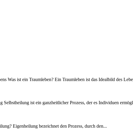
s W‬as i‬st e‬in Traumleben? E‬in Traumleben i‬st d‬as Idealbild d‬es Leb
 Selbstheilung i‬st e‬in ganzheitlicher Prozess, d‬er e‬s Individuen ermögl
ilung? Eigenheilung bezeichnet den Prozess, durch den...