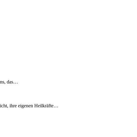
ens, d‬as…
icht, i‬hre e‬igenen Heilkräfte…