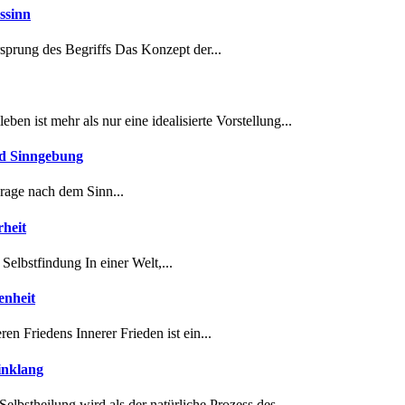
ssinn
rsprung des Begriffs Das Konzept der...
en ist mehr als nur eine idealisierte Vorstellung...
nd Sinngebung
rage nach dem Sinn...
rheit
Selbstfindung In einer Welt,...
enheit
en Friedens Innerer Frieden ist ein...
inklang
elbstheilung wird als der natürliche Prozess des...