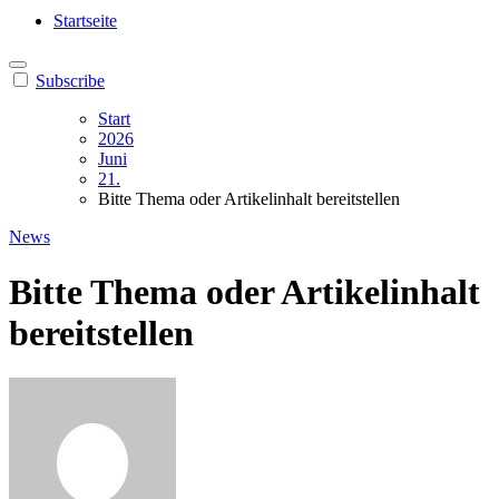
Heilung aus Dir selbst
Finde die Wahrheiten Dir
Startseite
Subscribe
Start
2026
Juni
21.
Bitte Thema oder Artikelinhalt bereitstellen
News
Bitte Thema oder Artikelinhalt
bereitstellen