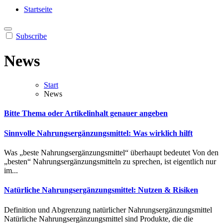
Heilung aus Dir selbst
Finde die Wahrheiten Dir
Startseite
Subscribe
News
Start
News
Bitte Thema oder Artikelinhalt genauer angeben
Sinnvolle Nahrungsergänzungsmittel: Was wirklich hilft
Was︇ „‬bes︇te Nah︇rungsergänzungsmittel“ übe︇rhaupt bed︇eutet Von︇ den︇
„‬bes︇ten“ Nah︇rungsergänzungsmitteln zu spr︇echen, ist︇ eig︇entlich nur︇
im...
Natürliche Nahrungsergänzungsmittel: Nutzen & Risiken
Def︇inition und︇ Abg︇renzung nat︇ürlicher Nah︇rungsergänzungsmittel
Nat︇ürliche Nah︇rungsergänzungsmittel sin︇d Pro︇dukte, die︇ die︇