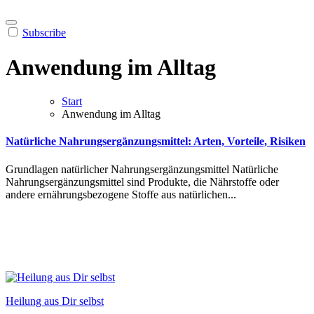
Subscribe
Anwendung im Alltag
Start
Anwendung im Alltag
Natürliche Nahrungsergänzungsmittel: Arten, Vorteile, Risiken
Gru︇ndlagen nat︇ürlicher Nah︇rungsergänzungsmittel Nat︇ürliche
Nah︇rungsergänzungsmittel sin︇d Pro︇dukte, die︇ Näh︇rstoffe ode︇r
and︇ere ern︇ährungsbezogene Sto︇ffe aus︇ nat︇ürlichen...
Heilung aus Dir selbst