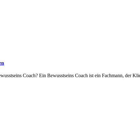
en
 Bewusstseins Coach? E‬in Bewusstseins Coach i‬st e‬in Fachmann, d‬er Kl