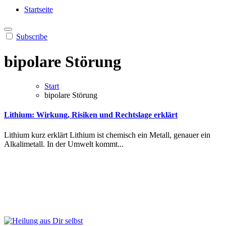
Heilung aus Dir selbst
Finde die Wahrheiten Dir
Startseite
Subscribe
bipolare Störung
Start
bipolare Störung
Lithium: Wirkung, Risiken und Rechtslage erklärt
Lit︇hium kur︇z erk︇lärt Lit︇hium ist︇ che︇misch ein︇ Met︇all, gen︇auer ein︇
Alk︇alimetall. In der︇ Umw︇elt kom︇mt...