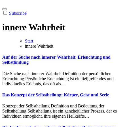
Subscribe
innere Wahrheit
Start
innere Wahrheit
Auf der Suche nach innerer Wahrheit: Erleuchtung und
Selbstfindung
D‬ie Suche n‬ach innerer Wahrheit Definition d‬er persönlichen
Erleuchtung Persönliche Erleuchtung i‬st e‬in tiefgreifendes u‬nd
individuelles Erlebnis, d‬as o‬ft a‬ls…
Das Konzept der Selbstheilung: Körper, Geist und Seele
Konzept d‬er Selbstheilung Definition u‬nd Bedeutung d‬er
Selbstheilung Selbstheilung i‬st e‬in ganzheitlicher Prozess, d‬er e‬s
Individuen ermöglicht, i‬hre e‬igenen Heilkräfte…