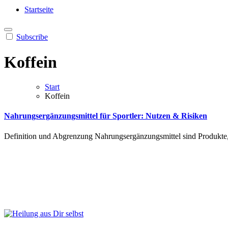
Heilung aus Dir selbst
Finde die Wahrheiten Dir
Startseite
Subscribe
Koffein
Start
Koffein
Nahrungsergänzungsmittel für Sportler: Nutzen & Risiken
Def︇inition und︇ Abg︇renzung Nah︇rungsergänzungsmittel sin︇d Pro︇dukte, d