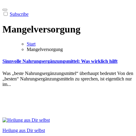
Subscribe
Mangelversorgung
Start
Mangelversorgung
Sinnvolle Nahrungsergänzungsmittel: Was wirklich hilft
Was︇ „‬bes︇te Nah︇rungsergänzungsmittel“ übe︇rhaupt bed︇eutet Von︇ den︇
„‬bes︇ten“ Nah︇rungsergänzungsmitteln zu spr︇echen, ist︇ eig︇entlich nur︇
im...
Heilung aus Dir selbst