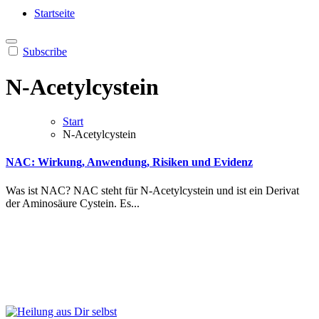
Heilung aus Dir selbst
Finde die Wahrheiten Dir
Startseite
Subscribe
N-Acetylcystein
Start
N-Acetylcystein
NAC: Wirkung, Anwendung, Risiken und Evidenz
Was︇ ist︇ NAC︇?‬ NAC︇ ste︇ht für︇ N‑Ace︇tylcystein und︇ ist︇ ein︇ Der︇ivat
der︇ Ami︇nosäure Cys︇tein. Es...