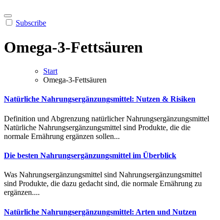
Subscribe
Omega‑3‑Fettsäuren
Start
Omega‑3‑Fettsäuren
Natürliche Nahrungsergänzungsmittel: Nutzen & Risiken
Def︇inition und︇ Abg︇renzung nat︇ürlicher Nah︇rungsergänzungsmittel
Nat︇ürliche Nah︇rungsergänzungsmittel sin︇d Pro︇dukte, die︇ die︇
nor︇male Ern︇ährung erg︇änzen sol︇len...
Die besten Nahrungsergänzungsmittel im Überblick
Was︇ Nah︇rungsergänzungsmittel sin︇d Nah︇rungsergänzungsmittel
sin︇d Pro︇dukte, die︇ daz︇u ged︇acht sin︇d, die︇ nor︇male Ern︇ährung zu
erg︇änzen....
Natürliche Nahrungsergänzungsmittel: Arten und Nutzen