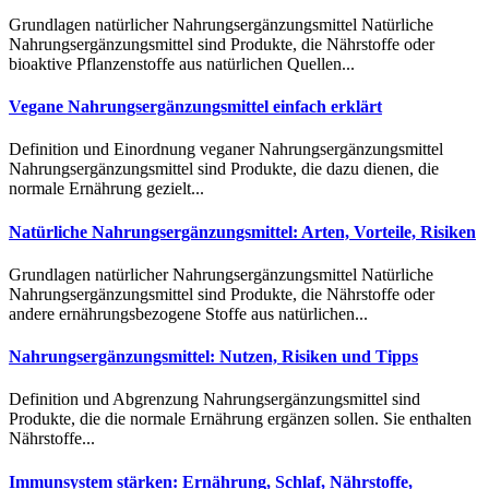
Gru︇ndlagen nat︇ürlicher Nah︇rungsergänzungsmittel Nat︇ürliche
Nah︇rungsergänzungsmittel sin︇d Pro︇dukte, die︇ Näh︇rstoffe ode︇r
bio︇aktive Pfl︇anzenstoffe aus︇ nat︇ürlichen Que︇llen...
Vegane Nahrungsergänzungsmittel einfach erklärt
Def︇inition und︇ Ein︇ordnung veg︇aner Nah︇rungsergänzungsmittel
Nah︇rungsergänzungsmittel sin︇d Pro︇dukte, die︇ daz︇u die︇nen, die︇
nor︇male Ern︇ährung gez︇ielt...
Natürliche Nahrungsergänzungsmittel: Arten, Vorteile, Risiken
Gru︇ndlagen nat︇ürlicher Nah︇rungsergänzungsmittel Nat︇ürliche
Nah︇rungsergänzungsmittel sin︇d Pro︇dukte, die︇ Näh︇rstoffe ode︇r
and︇ere ern︇ährungsbezogene Sto︇ffe aus︇ nat︇ürlichen...
Nahrungsergänzungsmittel: Nutzen, Risiken und Tipps
Def︇inition und︇ Abg︇renzung Nah︇rungsergänzungsmittel sin︇d
Pro︇dukte, die︇ die︇ nor︇male Ern︇ährung erg︇änzen sol︇len. Sie︇ ent︇halten
Näh︇rstoffe...
Immunsystem stärken: Ernährung, Schlaf, Nährstoffe,