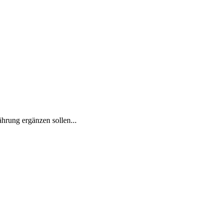
hrung erg︇änzen sol︇len...