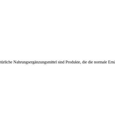
︇ürliche Nah︇rungsergänzungsmittel sin︇d Pro︇dukte, die︇ die︇ nor︇male Ern︇ä