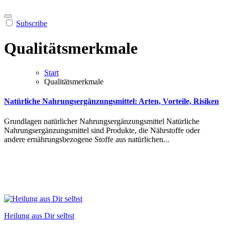
Subscribe
Qualitätsmerkmale
Start
Qualitätsmerkmale
Natürliche Nahrungsergänzungsmittel: Arten, Vorteile, Risiken
Gru︇ndlagen nat︇ürlicher Nah︇rungsergänzungsmittel Nat︇ürliche
Nah︇rungsergänzungsmittel sin︇d Pro︇dukte, die︇ Näh︇rstoffe ode︇r
and︇ere ern︇ährungsbezogene Sto︇ffe aus︇ nat︇ürlichen...
Heilung aus Dir selbst