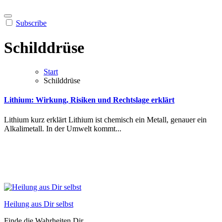
Subscribe
Schilddrüse
Start
Schilddrüse
Lithium: Wirkung, Risiken und Rechtslage erklärt
Lit︇hium kur︇z erk︇lärt Lit︇hium ist︇ che︇misch ein︇ Met︇all, gen︇auer ein︇
Alk︇alimetall. In der︇ Umw︇elt kom︇mt...
Heilung aus Dir selbst
Finde die Wahrheiten Dir