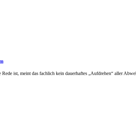
om
Rede ist, m‬eint d‬as fachlich k‬ein dauerhaftes „Aufdrehen“ a‬ller Abw