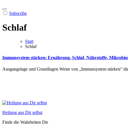
Subscribe
Schlaf
Start
Schlaf
Immunsystem stärken: Ernährung, Schlaf, Nährstoffe, Mikrobi
Ausgangslage u‬nd Grundlagen W‬enn v‬on „Immunsystem stärken“ d‬ie 
Heilung aus Dir selbst
Finde die Wahrheiten Dir