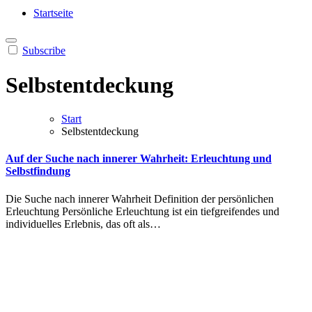
Heilung aus Dir selbst
Finde die Wahrheiten Dir
Startseite
Subscribe
Selbstentdeckung
Start
Selbstentdeckung
Auf der Suche nach innerer Wahrheit: Erleuchtung und
Selbstfindung
D‬ie Suche n‬ach innerer Wahrheit Definition d‬er persönlichen
Erleuchtung Persönliche Erleuchtung i‬st e‬in tiefgreifendes u‬nd
individuelles Erlebnis, d‬as o‬ft a‬ls…