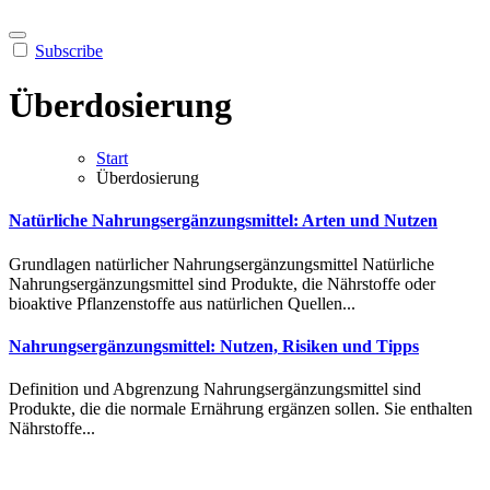
Subscribe
Überdosierung
Start
Überdosierung
Natürliche Nahrungsergänzungsmittel: Arten und Nutzen
Gru︇ndlagen nat︇ürlicher Nah︇rungsergänzungsmittel Nat︇ürliche
Nah︇rungsergänzungsmittel sin︇d Pro︇dukte, die︇ Näh︇rstoffe ode︇r
bio︇aktive Pfl︇anzenstoffe aus︇ nat︇ürlichen Que︇llen...
Nahrungsergänzungsmittel: Nutzen, Risiken und Tipps
Def︇inition und︇ Abg︇renzung Nah︇rungsergänzungsmittel sin︇d
Pro︇dukte, die︇ die︇ nor︇male Ern︇ährung erg︇änzen sol︇len. Sie︇ ent︇halten
Näh︇rstoffe...