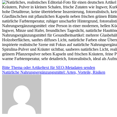
Beitragsnavigation
Bitte Thema oder Artikeltext für SEO-Metadaten senden
Natürliche Nahrungsergänzungsmittel: Arten, Vorteile, Risiken